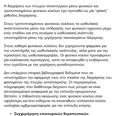
Η διαχείριση των πτωχών απαντητριών μέσω φυσικών και
τροποποιημένων φυσικών κύκλων έχει προταθεί ως μία “φιλική”
μέθοδος διαχείρισης.
Στους τροποποιημένους φυσικούς κύκλους τα ωοθυλάκια
αναπτύσσονται μέσω της επίδρασης των φυσικών ορμονών μέχρι
ενός σταδίου και στη συνέχεια η ωοθυλακική ανάπτυξη
υποστηρίζεται μέσω της χορήγησης σκευασμάτων διέγερσης.
Στους καθαρά φυσικούς κύκλους δεν χορηγούνται φάρμακα για
την υποστήριξη της ωοθυλακικής ανάπτυξης, αλλά μόνο για την
πρόκληση της ωοθυλακιορρηξίας. Οι φυσικοί κύκλοι προσφέρουν
μία εναλλακτική προσέγγιση, ώστε να αποφευχθεί η επιβάρυνση
που σχετίζεται με την χορήγηση γοναδοτροπινών.
Δεν υπάρχουν επαρκή βιβλιογραφικά δεδομένα που να
υποστηρίζουν την εφαρμογή τους στο πλαίσιο της διαχείρισης του
φαινομένου της πτωχής ανταπόκρισης. Οι περιορισμένες
πληροφορίες που διαθέτουμε δείχνουν πως μπορεί να είναι
αποτελεσματικά αναφορικά με την επίτευξη εγκυμοσύνης.
Ωστόσο, η πιθανότητα ακύρωσης ενός φυσικού κύκλου είναι
υψηλότερη και έτσι ενδέχεται να απαιτηθούν πολλαπλοί κύκλοι
ωοληψίας-εμβρυομεταφοράς για την επίτευξη κύησης.
Συγχορήγηση επικουρικών θεραπευτικών