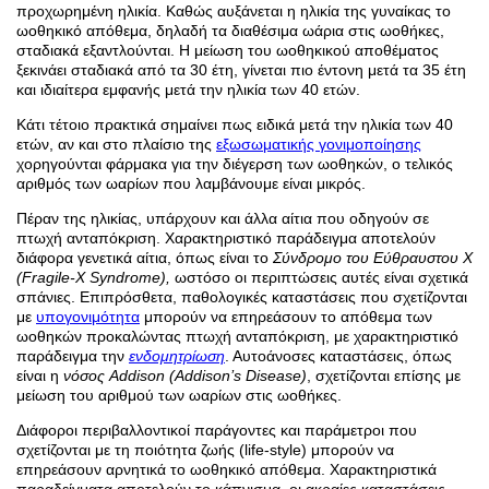
προχωρημένη ηλικία. Καθώς αυξάνεται η ηλικία της γυναίκας το
ωοθηκικό απόθεμα, δηλαδή τα διαθέσιμα ωάρια στις ωοθήκες,
σταδιακά εξαντλούνται. Η μείωση του ωοθηκικού αποθέματος
ξεκινάει σταδιακά από τα 30 έτη, γίνεται πιο έντονη μετά τα 35 έτη
και ιδιαίτερα εμφανής μετά την ηλικία των 40 ετών.
Κάτι τέτοιο πρακτικά σημαίνει πως ειδικά μετά την ηλικία των 40
ετών, αν και στο πλαίσιο της
εξωσωματικής γονιμοποίησης
χορηγούνται φάρμακα για την διέγερση των ωοθηκών, ο τελικός
αριθμός των ωαρίων που λαμβάνουμε είναι μικρός.
Πέραν της ηλικίας, υπάρχουν και άλλα αίτια που οδηγούν σε
πτωχή ανταπόκριση. Χαρακτηριστικό παράδειγμα αποτελούν
διάφορα γενετικά αίτια, όπως είναι το
Σύνδρομο του Εύθραυστου Χ
(Fragile-X Syndrome),
ωστόσο οι περιπτώσεις αυτές είναι σχετικά
σπάνιες. Επιπρόσθετα, παθολογικές καταστάσεις που σχετίζονται
με
υπογονιμότητα
μπορούν να επηρεάσουν το απόθεμα των
ωοθηκών προκαλώντας πτωχή ανταπόκριση, με χαρακτηριστικό
παράδειγμα την
ενδομητρίωση
. Αυτοάνοσες καταστάσεις, όπως
είναι η
νόσος Addison (Addison’s Disease)
, σχετίζονται επίσης με
μείωση του αριθμού των ωαρίων στις ωοθήκες.
Διάφοροι περιβαλλοντικοί παράγοντες και παράμετροι που
σχετίζονται με τη ποιότητα ζωής (life-style) μπορούν να
επηρεάσουν αρνητικά το ωοθηκικό απόθεμα. Χαρακτηριστικά