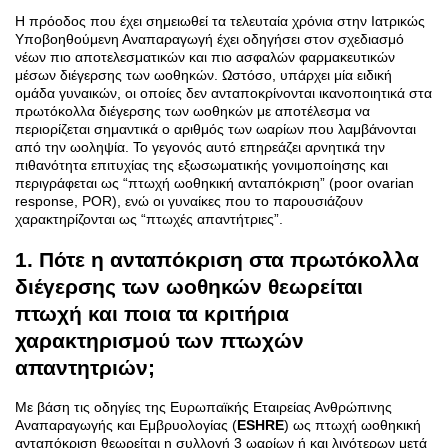
Η πρόοδος που έχει σημειωθεί τα τελευταία χρόνια στην Ιατρικώς
Υποβοηθούμενη Αναπαραγωγή έχει οδηγήσει στον σχεδιασμό
νέων πιο αποτελεσματικών και πιο ασφαλών φαρμακευτικών
μέσων διέγερσης των ωοθηκών. Ωστόσο, υπάρχει μία ειδική
ομάδα γυναικών, οι οποίες δεν ανταποκρίνονται ικανοποιητικά στα
πρωτόκολλα διέγερσης των ωοθηκών με αποτέλεσμα να
περιορίζεται σημαντικά ο αριθμός των ωαρίων που λαμβάνονται
από την ωοληψία. Το γεγονός αυτό επηρεάζει αρνητικά την
πιθανότητα επιτυχίας της εξωσωματικής γονιμοποίησης και
περιγράφεται ως “πτωχή ωοθηκική ανταπόκριση” (poor ovarian
response, POR), ενώ οι γυναίκες που το παρουσιάζουν
χαρακτηρίζονται ως “πτωχές απαντήτριες”.
1. Πότε η ανταπόκριση στα πρωτόκολλα
διέγερσης των ωοθηκών θεωρείται
πτωχή και ποια τα κριτήρια
χαρακτηρισμού των πτωχών
απαντητριών;
Με βάση τις οδηγίες της Ευρωπαϊκής Εταιρείας Ανθρώπινης
Αναπαραγωγής και Εμβρυολογίας (
ESHRE
) ως πτωχή ωοθηκική
ανταπόκριση θεωρείται η συλλογή 3 ωαρίων ή και λιγότερων μετά