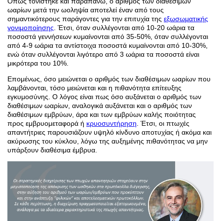
Όπως τονίστηκε και παραπάνω, ο αριθμός των διαθέσιμων
ωαρίων μετά την ωοληψία αποτελεί έναν από τους
σημαντικότερους παράγοντες για την επιτυχία της
εξωσωματικής
γονιμοποίησης
. Έτσι, όταν συλλέγονται από 10-20 ωάρια τα
ποσοστά γεννήσεων κυμαίνονται από 35-50%, όταν συλλέγονται
από 4-9 ωάρια τα αντίστοιχα ποσοστά κυμαίνονται από 10-30%,
ενώ όταν συλλέγονται λιγότερο από 3 ωάρια τα ποσοστά είναι
μικρότερα του 10%.
Επομένως, όσο μειώνεται ο αριθμός των διαθέσιμων ωαρίων που
λαμβάνονται, τόσο μειώνεται και η πιθανότητα επίτευξης
εγκυμοσύνης. Ο λόγος είναι πως όσο αυξάνεται ο αριθμός των
διαθέσιμων ωαρίων, αναλογικά αυξάνεται και ο αριθμός των
διαθέσιμων εμβρύων, άρα και των εμβρύων καλής ποιότητας
προς εμβρυομεταφορά ή
κρυοσυντήρηση
. Έτσι, οι πτωχές
απαντήτριες παρουσιάζουν υψηλό κίνδυνο αποτυχίας ή ακόμα και
ακύρωσης του κύκλου, λόγω της αυξημένης πιθανότητας να μην
υπάρξουν διαθέσιμα έμβρυα.