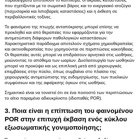
παραδείγματα αποτελούν το κάπνισμα, οι ακραίες καταστάσεις
που σχετίζονται με το σωματικό βάρος και το ενεργειακό ισοζύγιο
(παχυσαρκία και λιποβαρείς καταστάσεις) και η έκθεση σε
περιβαλλοντικές τοξίνες.
Το φαινόμενο της πτωχής ανταπόκρισης μπορεί επίσης να
προκληθεί και από θεραπείες που εφαρμόζονται για την
αντιμετώπιση διάφορων παθολογικών καταστάσεων.
Χαρακτηριστικό παράδειγμα αποτελούν σχήματα χημειοθεραπείας
και ακτινοθεραπείας που χορηγούνται σε περιπτώσεις κακοήθειας.
Οι θεραπείες αυτές μπορεί να επιδράσουν αρνητικά στις ωοθήκες,
μειώνοντας το απόθεμα των ωαρίων. Δυσλειτουργία των ωοθηκών
μπορεί να προκύψει και ως επιπλοκή μετά από χειρουργικές
επεμβάσεις στην πύελο, όπως συμβαίνει στο πλαίσιο της
χειρουργικής αντιμετώπισης της ενδομητρίωσης, των πυελικών
συμφύσεων και της αφαίρεσης όγκων στις ωοθήκες.
Σημαντικό είναι να τονιστεί ότι σε ένα ποσοστό των περιπτώσεων
το αίτιο παραμένει αδιευκρίνιστο (ιδιοπαθές POR).
3. Ποια είναι η επίπτωση του φαινομένου
POR στην επιτυχή έκβαση ενός κύκλου
εξωσωματικής γονιμοποίησης;