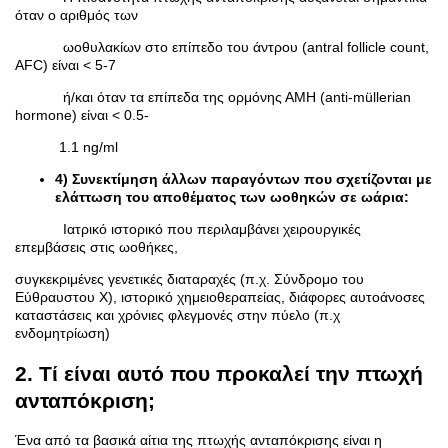
όταν ο αριθμός των
ωοθυλακίων στο επίπεδο του άντρου (antral follicle count,
AFC) είναι < 5-7
ή/και όταν τα επίπεδα της ορμόνης ΑΜΗ (anti-müllerian
hormone) είναι < 0.5-
1.1 ng/ml
4) Συνεκτίμηση άλλων παραγόντων που σχετίζονται με
ελάττωση του αποθέματος των ωοθηκών σε ωάρια
:
Ιατρικό ιστορικό που περιλαμβάνει χειρουργικές
επεμβάσεις στις ωοθήκες,
συγκεκριμένες γενετικές διαταραχές (π.χ. Σύνδρομο του
Εύθραυστου Χ), ιστορικό χημειοθεραπείας, διάφορες αυτοάνοσες
καταστάσεις και χρόνιες φλεγμονές στην πύελο (π.χ
ενδομητρίωση)
2. Τί είναι αυτό που προκαλεί την πτωχή
ανταπόκριση;
Ένα από τα βασικά αίτια της πτωχής ανταπόκρισης είναι η