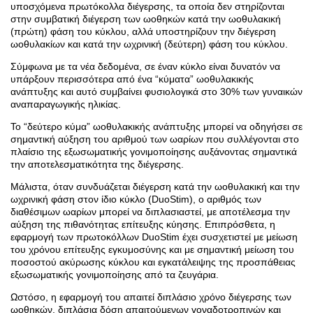
υποσχόμενα πρωτόκολλα διέγερσης, τα οποία δεν στηρίζονται
στην συμβατική διέγερση των ωοθηκών κατά την ωοθυλακική
(πρώτη) φάση του κύκλου, αλλά υποστηρίζουν την διέγερση
ωοθυλακίων και κατά την ωχρινική (δεύτερη) φάση του κύκλου.
Σύμφωνα με τα νέα δεδομένα, σε έναν κύκλο είναι δυνατόν να
υπάρξουν περισσότερα από ένα “κύματα” ωοθυλακικής
ανάπτυξης και αυτό συμβαίνει φυσιολογικά στο 30% των γυναικών
αναπαραγωγικής ηλικίας.
Το “δεύτερο κύμα” ωοθυλακικής ανάπτυξης μπορεί να οδηγήσει σε
σημαντική αύξηση του αριθμού των ωαρίων που συλλέγονται στο
πλαίσιο της εξωσωματικής γονιμοποίησης αυξάνοντας σημαντικά
την αποτελεσματικότητα της διέγερσης.
Μάλιστα, όταν συνδυάζεται διέγερση κατά την ωοθυλακική και την
ωχρινική φάση στον ίδιο κύκλο (DuoStim), ο αριθμός των
διαθέσιμων ωαρίων μπορεί να διπλασιαστεί, με αποτέλεσμα την
αύξηση της πιθανότητας επίτευξης κύησης. Επιπρόσθετα, η
εφαρμογή των πρωτοκόλλων DuoStim έχει συσχετιστεί με μείωση
του χρόνου επίτευξης εγκυμοσύνης και με σημαντική μείωση του
ποσοστού ακύρωσης κύκλου και εγκατάλειψης της προσπάθειας
εξωσωματικής γονιμοποίησης από τα ζευγάρια.
Ωστόσο, η εφαρμογή του απαιτεί διπλάσιο χρόνο διέγερσης των
ωοθηκών, διπλάσια δόση απαιτούμενων γοναδοτροπινών και