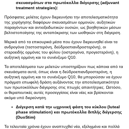
σκευασμάτων στα πρωτόκολλα διέγερσης (adjuvant
treatment strategies):
Πρόσφατες μελέτες έχουν διερευνήσει την αποτελεσματικότητα
της χορήγησης διαφόρων σκευασμάτων ορμονών, αυξητικών
παραγόντων και αντιοξειδωτικών ουσιών, ως βοηθητικών μέσων
βελτιστοποίησης της ανταπόκρισης των ωοθηκών στη διέγερση.
Μερικά από τα επικουρικά μέσα που έχουν διερευνηθεί είναι τα
ανδρογόνα (τεστοστερόνη,
δεϋδροεπιανδροστερόνη), οι
στεροειδής ορμόνες του φύλου (οιστρογόνα, προγεστερόνη), η
αυξητική ορμόνη και το συνένζυμο Q10.
Τα αποτελέσματα των μελετών υποστηρίζουν πως κάποια από τα
σκευάσματα αυτά, όπως είναι η
δεϋδροεπιανδροστερόνη, η
αυξητική ορμόνη και το
συνένζυμο Q10, θα μπορούσαν να έχουν
πράγματι επωφελή δράση αυξάνοντας την αποτελεσματικότητα
των πρωτοκόλλων διέγερσης στις πτωχές απαντήτριες. Ωστόσο,
οι θεραπευτικές αυτές προσεγγίσεις είναι νέες και βρίσκονται
ακόμα υπό διερεύνηση.
Διέγερση κατά την ωχρινική φάση του κύκλου (luteal
phase stimulation) και πρωτόκολλα διπλής διέγερσης
(DuoStim)
Τα τελευταία χρόνια έχουν αναπτυχθεί νέα, εξελιγμένα και πολλά