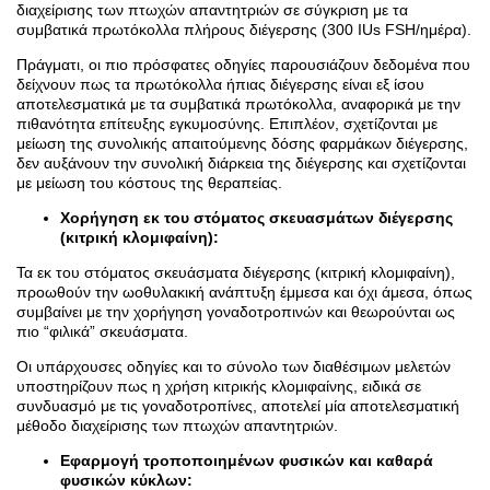
διαχείρισης των πτωχών απαντητριών σε σύγκριση με τα
συμβατικά πρωτόκολλα πλήρους διέγερσης (300 ΙUs FSH/ημέρα).
Πράγματι, οι πιο πρόσφατες οδηγίες παρουσιάζουν δεδομένα που
δείχνουν πως τα πρωτόκολλα ήπιας διέγερσης είναι εξ ίσου
αποτελεσματικά με τα συμβατικά πρωτόκολλα, αναφορικά με την
πιθανότητα επίτευξης εγκυμοσύνης. Επιπλέον, σχετίζονται με
μείωση της συνολικής απαιτούμενης δόσης φαρμάκων διέγερσης,
δεν αυξάνουν την συνολική διάρκεια της διέγερσης και σχετίζονται
με μείωση του κόστους της θεραπείας.
Χορήγηση εκ του στόματος σκευασμάτων διέγερσης
(κιτρική κλομιφαίνη)
:
Τα εκ του στόματος σκευάσματα διέγερσης (κιτρική κλομιφαίνη),
προωθούν την ωοθυλακική ανάπτυξη έμμεσα και όχι άμεσα, όπως
συμβαίνει με την χορήγηση γοναδοτροπινών και θεωρούνται ως
πιο “φιλικά” σκευάσματα.
Οι υπάρχουσες οδηγίες και το σύνολο των διαθέσιμων μελετών
υποστηρίζουν πως η χρήση κιτρικής κλομιφαίνης, ειδικά σε
συνδυασμό με τις γοναδοτροπίνες, αποτελεί μία αποτελεσματική
μέθοδο διαχείρισης των πτωχών απαντητριών.
Εφαρμογή τροποποιημένων φυσικών και καθαρά
φυσικών κύκλων: