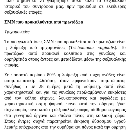
πολύ σημαντικό να γνωρίζουμε πολύ καλά το σεξουαλικό
ιστορικό του συντρόφου μας, πριν προβούμε σε ελεύθερες
σεξουαλικές επαφές.
ΣΜΝ που προκαλούνται από πρωτόζωα
Τριχομονάδες
Το πιο γνωστό ίσως ΣΜΝ που προκαλείται από πρωτόζωα είναι
η λοίμωξη από τριχομονάδες (
Trichomonas vaginalis
). Το
πρωτόζωο αυτό προκαλεί κολπίτιδα στις γυναίκες και
ουρηθρίτιδα στους άντρες και μεταδίδεται μέσω της σεξουαλικής
επαφής.
Σε ποσοστό περίπου 80% η λοίμωξη από τριχομονάδες είναι
ασυμπτωματική. Ωστόσο, όταν εμφανιστούν συμπτώματα,
συνήθως 5 με 28 ημέρες μετά τη λοίμωξη, αυτά είναι
χαρακτηριστικά και για τις γυναίκες περιλαμβάνουν εκκρίσεις
από τον κόλπο κίτρινες, λευκοπράσινες και αφρώδεις με
χαρακτηριστική οσμή ψαριού, πόνο κατά την ούρηση ή/και
συχνοουρία, πόνο κατά τη σεξουαλική επαφή, αίσθημα φαγούρας
στα γεννητικά όργανα και σπάνια πόνος στη κοιλιακή χώρα.
Στους άντρες συχνά παρατηρείται έκκριση δύσοσμου υγρού
λευκής απόχρωσης από την ουρήθρα και πόνος κατά την ούρηση