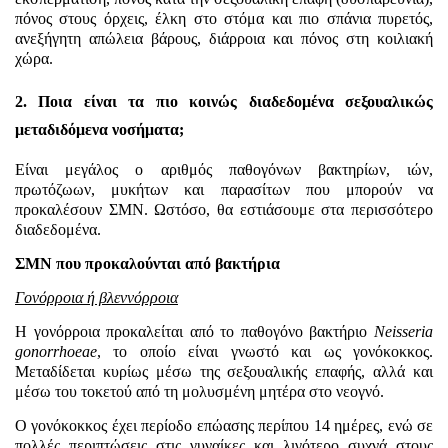
πόνος στους όρχεις, έλκη στο στόμα και πιο σπάνια πυρετός,
ανεξήγητη απώλεια βάρους, διάρροια και πόνος στη κοιλιακή
χώρα.
2. Ποια είναι τα πιο κοινώς διαδεδομένα σεξουαλικώς
μεταδιδόμενα νοσήματα;
Είναι μεγάλος ο αριθμός παθογόνων βακτηρίων, ιών,
πρωτόζωων, μυκήτων και παρασίτων που μπορούν να
προκαλέσουν ΣΜΝ. Ωστόσο, θα εστιάσουμε στα περισσότερο
διαδεδομένα.
ΣΜΝ που προκαλούνται από βακτήρια
Γονόρροια ή βλεννόρροια
Η γονόρροια προκαλείται από το παθογόνο βακτήριο
Neisseria
gonorrhoeae
, το οποίο είναι γνωστό και ως γονόκοκκος.
Μεταδίδεται κυρίως μέσω της σεξουαλικής επαφής, αλλά και
μέσω του τοκετού από τη μολυσμένη μητέρα στο νεογνό.
Ο γονόκοκκος έχει περίοδο επώασης περίπου 14 ημέρες, ενώ σε
πολλές περιπτώσεις στις γυναίκες και λιγότερο συχνά στους