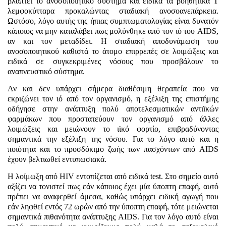
βλάπτει το ανοσοποιητικό σύστημα και ειδικά τα βοηθητικά Τ
λεμφοκύτταρα προκαλώντας σταδιακή ανοσοανεπάρκεια.
Ωστόσο, λόγο αυτής της ήπιας συμπτωματολογίας είναι δυνατόν
κάποιος να μην καταλάβει πως μολύνθηκε από τον ιό του
AIDS
,
αν και τον μεταδίδει. Η σταδιακή αποδυνάμωση του
ανοσοποιητικού καθιστά το άτομο επιρρεπές σε λοιμώξεις και
ειδικά σε συγκεκριμένες νόσους που προσβάλουν το
αναπνευστικό σύστημα.
Αν και δεν υπάρχει σήμερα διαθέσιμη θεραπεία που να
εκριζώνει τον ιό από τον οργανισμό, η εξέλιξη της επιστήμης
οδήγησε στην ανάπτυξη πολύ αποτελεσματικών αντιϊκών
φαρμάκων που προστατεύουν τον οργανισμό από άλλες
λοιμώξεις και μειώνουν το ιϊκό φορτίο, επιβραδύνοντας
σημαντικά την εξέλιξη της νόσου. Για το λόγο αυτό και η
ποιότητα και το προσδόκιμο ζωής των πασχόντων από
AIDS
έχουν βελτιωθεί εντυπωσιακά.
Η λοίμωξη από
HIV
εντοπίζεται από ειδικά
test
. Στο σημείο αυτό
αξίζει να τονιστεί πως εάν κάποιος έχει μία ύποπτη επαφή, αυτό
πρέπει να αναφερθεί άμεσα, καθώς υπάρχει ειδική αγωγή που
εάν ληφθεί εντός 72 ωρών από την ύποπτη επαφή, τότε μειώνεται
σημαντικά πιθανότητα ανάπτυξης
AIDS
. Για τον λόγο αυτό είναι