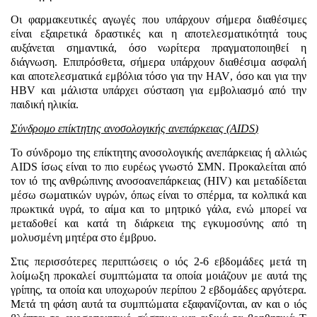
Οι φαρμακευτικές αγωγές που υπάρχουν σήμερα διαθέσιμες
είναι εξαιρετικά δραστικές και η αποτελεσματικότητά τους
αυξάνεται σημαντικά, όσο νωρίτερα πραγματοποιηθεί η
διάγνωση. Επιπρόσθετα, σήμερα υπάρχουν διαθέσιμα ασφαλή
και αποτελεσματικά εμβόλια τόσο για την
HAV
, όσο και για την
HBV
και μάλιστα υπάρχει σύσταση για εμβολιασμό από την
παιδική ηλικία.
Σύνδρομο επίκτητης ανοσολογικής ανεπάρκειας (
AIDS
)
Το σύνδρομο της επίκτητης ανοσολογικής ανεπάρκειας ή αλλιώς
AIDS ίσως είναι το πιο ευρέως γνωστό ΣΜΝ. Προκαλείται από
τον ιό της ανθρώπινης ανοσοανεπάρκειας (
HIV
) και μεταδίδεται
μέσω σωματικών υγρών, όπως είναι το σπέρμα, τα κολπικά και
πρωκτικά υγρά, το αίμα και το μητρικό γάλα, ενώ μπορεί να
μεταδοθεί και κατά τη διάρκεια της εγκυμοσύνης από τη
μολυσμένη μητέρα στο έμβρυο.
Στις περισσότερες περιπτώσεις ο ιός 2-6 εβδομάδες μετά τη
λοίμωξη προκαλεί συμπτώματα τα οποία μοιάζουν με αυτά της
γρίπης, τα οποία και υποχωρούν περίπου 2 εβδομάδες αργότερα.
Μετά τη φάση αυτά τα συμπτώματα εξαφανίζονται, αν και ο ιός