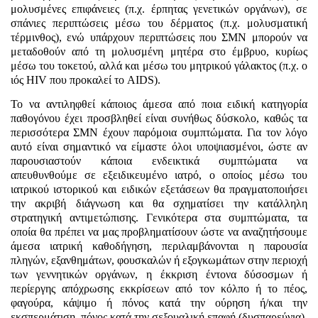
μολυσμένες επιφάνειες (π.χ. έρπητας γενετικών οργάνων), σε
σπάνιες περιπτώσεις μέσω του δέρματος (π.χ. μολυσματική
τέρμινθος), ενώ υπάρχουν περιπτώσεις που ΣΜΝ μπορούν να
μεταδοθούν από τη μολυσμένη μητέρα στο έμβρυο, κυρίως
μέσω του τοκετού, αλλά και μέσω του μητρικού γάλακτος (π.χ. ο
ιός
HIV
που προκαλεί το
AIDS
).
Το να αντιληφθεί κάποιος άμεσα από ποια ειδική κατηγορία
παθογόνου έχει προσβληθεί είναι συνήθως δύσκολο, καθώς τα
περισσότερα ΣΜΝ έχουν παρόμοια συμπτώματα. Για τον λόγο
αυτό είναι σημαντικό να είμαστε όλοι υποψιασμένοι, ώστε αν
παρουσιαστούν κάποια ενδεικτικά συμπτώματα να
απευθυνθούμε σε εξειδικευμένο ιατρό, ο οποίος μέσω του
ιατρικού ιστορικού και ειδικών εξετάσεων θα πραγματοποιήσει
την ακριβή διάγνωση και θα σχηματίσει την κατάλληλη
στρατηγική αντιμετώπισης. Γενικότερα στα συμπτώματα, τα
οποία θα πρέπει να μας προβληματίσουν ώστε να αναζητήσουμε
άμεσα ιατρική καθοδήγηση, περιλαμβάνονται η παρουσία
πληγών, εξανθημάτων, φουσκαλών ή εξογκωμάτων στην περιοχή
των γεννητικών οργάνων, η έκκριση έντονα δύσοσμων ή
περίεργης απόχρωσης εκκρίσεων από τον κόλπο ή το πέος,
φαγούρα, κάψιμο ή πόνος κατά την ούρηση ή/και την
εκσπερμάτιση, πόνος κατά την σεξουαλική επαφή (δυσπαρεύνια),