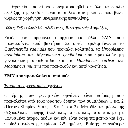
Η θεραπεία μπορεί να πραγματοποιηθεί σε όλα τα στάδια
εξέλιξης της νόσου, είναι αποτελεσματική και περιλαμβάνει
κυρίως τη χορήγηση βενζαθενικής πενικιλίνης.
Άλλες Σεξουαλικά Μεταδιδόμενες Βακτηριακές Λοιμώξεις
Εκτός των παραπάνω υπάρχουν και άλλα ΣΜΝ που
προκαλούνται από βακτήρια. Σε αυτά περιλαμβάνονται το
Gardenerella
vaginalis
που προκαλεί κολπίτιδα, τα
Ureoplasma
urealinitum
και
Mycoplasma
genitalium
που προκαλούν μη
γονοκοκκική ουρηθρίτιδα και τα
Mobiluncus
curtisii
και
Mobiluncus
mulieris
που προκαλούν και αυτά κολπίτιδα.
ΣΜΝ που προκαλούνται από ιούς
Έρπης των γεννητικών οργάνων
Ο έρπης των γεννητικών οργάνων είναι λοίμωξη που
προκαλείται από τους ιούς του έρπητα των συμπλόκων 1 και 2
(
Herpes
Simplex
Virus
,
HSV
1 και 2). Μεταδίδεται μέσω της
σεξουαλικής επαφής (κολπικής, πρωκτικής, στοματικής) με
μολυσμένο άτομο, ακόμα και εάν είναι ασυμπτωματικό και έχει
περίοδο επώασης περίπου 2-5 ημέρες. Επίσης, σπανιότερα