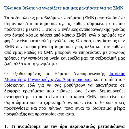
Όλα όσα θέλετε να γνωρίζετε και μας ρωτήσατε για τα ΣΜΝ
Τα σεξουαλικώς μεταδιδόμενα νοσήματα (ΣΜΝ) αποτελούν ένα
σημαντικό ζήτημα δημόσιας υγείας, καθώς σύμφωνα με τις πιο
πρόσφατες μελέτες 1 στους 5 ενήλικες αναπαραγωγικής ηλικίας
στο δυτικό κόσμο πάσχει από κάποιο ΣΜΝ, ενώ ο αριθμός των
φορέων είναι κατά πολύ μεγαλύτερος. Ωστόσο, ο αντίκτυπος των
ΣΜΝ δεν αφορά μόνο τη δημόσια υγεία, αλλά και τον καθένα
από εμάς, καθώς τα ΣΜΝ μπορούν να επηρεάσουν με πολλούς
τρόπους την γενικότερη υγεία και ευεξία μας, τη σεξουαλική μας
ζωή, αλλά και τη γονιμότητα.
Ο εξειδικευμένος σε θέματα Αναπαραγωγικής
Ιατρικής
Μαιευτήρας-Γυναικολόγος Δρ. Δημητρόπουλος
και η ομάδα του
βρίσκονται εδώ για να σας βοηθήσουν να απαντήσετε σε
διάφορα ερωτήματα που πιθανώς σας έχουν δημιουργηθεί
αναφορικά με το ποια είναι τα πιο κοινά ΣΜΝ, ποια είναι τα
συμπτώματα που τα χαρακτηρίζουν, ποιες είναι οι θεραπευτικές
προσεγγίσεις και προ πάντων ποια είναι τα διαθέσιμα μέτρα
προφύλαξης και προστασίας από αυτά.
1. Τι ονομάζουμε με τον όρο σεξουαλικώς μεταδιδόμενα