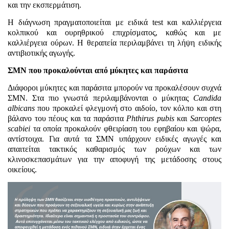
και την εκσπερμάτιση.
Η διάγνωση πραγματοποιείται με ειδικά
test
και καλλιέργεια
κολπικού και ουρηθρικού επιχρίσματος, καθώς και με
καλλιέργεια ούρων. Η θεραπεία περιλαμβάνει τη λήψη ειδικής
αντιβιοτικής αγωγής.
ΣΜΝ που προκαλούνται από μύκητες και παράσιτα
Διάφοροι μύκητες και παράσιτα μπορούν να προκαλέσουν συχνά
ΣΜΝ. Στα πιο γνωστά περιλαμβάνονται ο μύκητας
Candida
albicans
που προκαλεί φλεγμονή στο αιδοίο, τον κόλπο και στη
βάλανο του πέους και τα παράσιτα
Phthirus
pubis
και
Sarcoptes
scabiei
τα οποία προκαλούν φθειρίαση του εφηβαίου και ψώρα,
αντίστοιχα. Για αυτά τα ΣΜΝ υπάρχουν ειδικές αγωγές και
απαιτείται τακτικός καθαρισμός των ρούχων και των
κλινοσκεπασμάτων για την αποφυγή της μετάδοσης στους
οικείους.