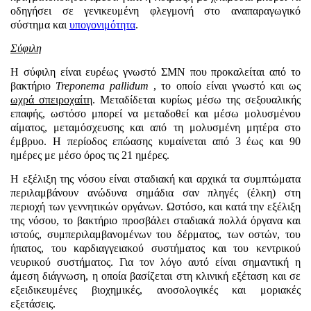
οδηγήσει σε γενικευμένη φλεγμονή στο αναπαραγωγικό
σύστημα και
υπογονιμότητα
.
Σύφιλη
Η σύφιλη είναι ευρέως γνωστό ΣΜΝ που προκαλείται από το
βακτήριο
Treponema pallidum
, το οποίο είναι γνωστό και ως
ωχρά σπειροχαίτη
. Μεταδίδεται κυρίως μέσω της σεξουαλικής
επαφής, ωστόσο μπορεί να μεταδοθεί και μέσω μολυσμένου
αίματος, μεταμόσχευσης και από τη μολυσμένη μητέρα στο
έμβρυο. Η περίοδος επώασης κυμαίνεται από 3 έως και 90
ημέρες με μέσο όρος τις 21 ημέρες.
Η εξέλιξη της νόσου είναι σταδιακή και αρχικά τα συμπτώματα
περιλαμβάνουν ανώδυνα σημάδια σαν πληγές (έλκη) στη
περιοχή των γεννητικών οργάνων. Ωστόσο, και κατά την εξέλιξη
της νόσου, το βακτήριο προσβάλει σταδιακά πολλά όργανα και
ιστούς, συμπεριλαμβανομένων του δέρματος, των οστών, του
ήπατος, του καρδιαγγειακού συστήματος και του κεντρικού
νευρικού συστήματος. Για τον λόγο αυτό είναι σημαντική η
άμεση διάγνωση, η οποία βασίζεται στη κλινική εξέταση και σε
εξειδικευμένες βιοχημικές, ανοσολογικές και μοριακές
εξετάσεις.