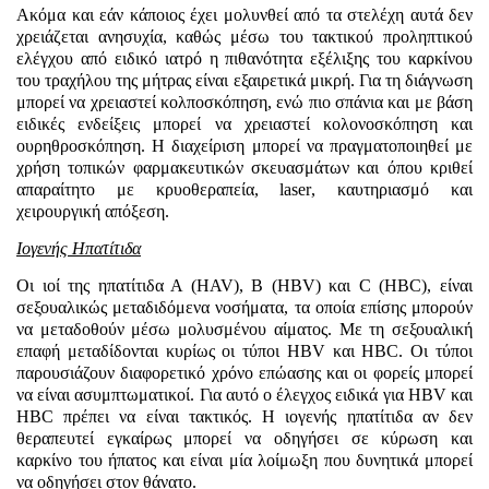
Ακόμα και εάν κάποιος έχει μολυνθεί από τα στελέχη αυτά δεν
χρειάζεται ανησυχία, καθώς μέσω του τακτικού προληπτικού
ελέγχου από ειδικό ιατρό η πιθανότητα εξέλιξης του καρκίνου
του τραχήλου της μήτρας είναι εξαιρετικά μικρή. Για τη διάγνωση
μπορεί να χρειαστεί κολποσκόπηση, ενώ πιο σπάνια και με βάση
ειδικές ενδείξεις μπορεί να χρειαστεί κολονοσκόπηση και
ουρηθροσκόπηση. Η διαχείριση μπορεί να πραγματοποιηθεί με
χρήση τοπικών φαρμακευτικών σκευασμάτων και όπου κριθεί
απαραίτητο με κρυοθεραπεία,
laser
, καυτηριασμό και
χειρουργική απόξεση.
Ιογενής Ηπατίτιδα
Οι ιοί της ηπατίτιδα Α (
HAV
),
B
(
HBV
) και
C
(
HBC
), είναι
σεξουαλικώς μεταδιδόμενα νοσήματα, τα οποία επίσης μπορούν
να μεταδοθούν μέσω μολυσμένου αίματος. Με τη σεξουαλική
επαφή μεταδίδονται κυρίως οι τύποι
HBV
και
HBC
. Οι τύποι
παρουσιάζουν διαφορετικό χρόνο επώασης και οι φορείς μπορεί
να είναι ασυμπτωματικοί. Για αυτό ο έλεγχος ειδικά για
HBV
και
HBC
πρέπει να είναι τακτικός. Η ιογενής ηπατίτιδα αν δεν
θεραπευτεί εγκαίρως μπορεί να οδηγήσει σε κύρωση και
καρκίνο του ήπατος και είναι μία λοίμωξη που δυνητικά μπορεί
να οδηγήσει στον θάνατο.