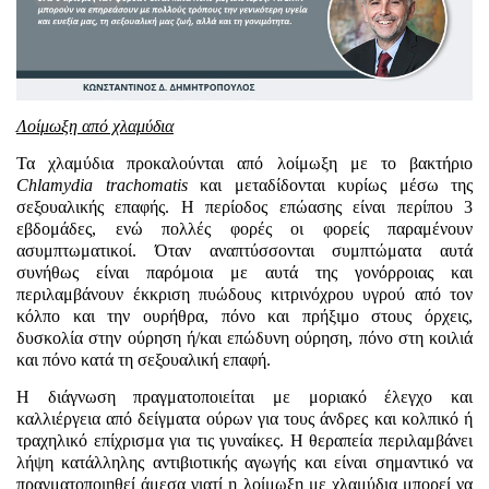
Λοίμωξη
από χλαμύδια
Τα χλαμύδια προκαλούνται από λοίμωξη με το βακτήριο
Chlamydia
trachomatis
και μεταδίδονται κυρίως μέσω της
σεξουαλικής επαφής. Η περίοδος επώασης είναι περίπου 3
εβδομάδες, ενώ πολλές φορές οι φορείς παραμένουν
ασυμπτωματικοί. Όταν αναπτύσσονται συμπτώματα αυτά
συνήθως είναι παρόμοια με αυτά της γονόρροιας και
περιλαμβάνουν έκκριση πυώδους κιτρινόχρου υγρού από τον
κόλπο και την ουρήθρα, πόνο και πρήξιμο στους όρχεις,
δυσκολία στην ούρηση ή/και επώδυνη ούρηση, πόνο στη κοιλιά
και πόνο κατά τη σεξουαλική επαφή.
Η διάγνωση πραγματοποιείται με μοριακό έλεγχο και
καλλιέργεια από δείγματα ούρων για τους άνδρες και κολπικό ή
τραχηλικό επίχρισμα για τις γυναίκες. Η θεραπεία περιλαμβάνει
λήψη κατάλληλης αντιβιοτικής αγωγής και είναι σημαντικό να
πραγματοποιηθεί άμεσα γιατί η λοίμωξη με χλαμύδια μπορεί να