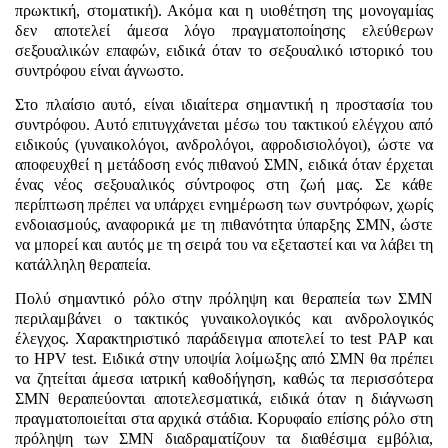
πρωκτική, στοματική). Ακόμα και η υιοθέτηση της μονογαμίας
δεν αποτελεί άμεσα λόγο πραγματοποίησης ελεύθερων
σεξουαλικών επαφών, ειδικά όταν το σεξουαλικό ιστορικό του
συντρόφου είναι άγνωστο.
Στο πλαίσιο αυτό, είναι ιδιαίτερα σημαντική η προστασία του
συντρόφου. Αυτό επιτυγχάνεται μέσω του τακτικού ελέγχου από
ειδικούς (γυναικολόγοι, ανδρολόγοι, αφροδισιολόγοι), ώστε να
αποφευχθεί η μετάδοση ενός πιθανού ΣΜΝ, ειδικά όταν έρχεται
ένας νέος σεξουαλικός σύντροφος στη ζωή μας. Σε κάθε
περίπτωση πρέπει να υπάρχει ενημέρωση των συντρόφων, χωρίς
ενδοιασμούς, αναφορικά με τη πιθανότητα ύπαρξης ΣΜΝ, ώστε
να μπορεί και αυτός με τη σειρά του να εξεταστεί και να λάβει τη
κατάλληλη θεραπεία.
Πολύ σημαντικό ρόλο στην πρόληψη και θεραπεία των ΣΜΝ
περιλαμβάνει ο τακτικός γυναικολογικός και ανδρολογικός
έλεγχος. Χαρακτηριστικό παράδειγμα αποτελεί το
test
PAP
και
το
HPV
test
. Ειδικά στην υποψία λοίμωξης από ΣΜΝ θα πρέπει
να ζητείται άμεσα ιατρική καθοδήγηση, καθώς τα περισσότερα
ΣΜΝ θεραπεύονται αποτελεσματικά, ειδικά όταν η διάγνωση
πραγματοποιείται στα αρχικά στάδια. Κορυφαίο επίσης ρόλο στη
πρόληψη των ΣΜΝ διαδραματίζουν τα διαθέσιμα εμβόλια,