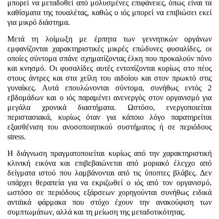
μπορεί να μεταδοθεί από μολυσμένες επιφάνειες, όπως είναι τα
καθίσματα της τουαλέτας, καθώς ο ιός μπορεί να επιβιώσει εκεί
για μικρό διάστημα.
Μετά τη λοίμωξη με έρπητα των γεννητικών οργάνων
εμφανίζονται χαρακτηριστικές μικρές επώδυνες φυσαλίδες, οι
οποίες σύντομα σπάνε σχηματίζοντας έλκη που προκαλούν πόνο
και κνησμό. Οι φυσαλίδες αυτές εντοπίζονται κυρίως στο πέος
στους άντρες και στα χείλη του αιδοίου και στον πρωκτό στις
γυναίκες. Αυτά επουλώνονται σύντομα, συνήθως εντός 2
εβδομάδων και ο ιός παραμένει ανενεργός στον οργανισμό για
μεγάλα χρονικά διαστήματα. Ωστόσο, ενεργοποιείται
περιστασιακά, κυρίως όταν για κάποιο λόγο παρατηρείται
εξασθένιση του ανοσοποιητικού συστήματος ή σε περιόδους
stress
.
Η διάγνωση πραγματοποιείται κυρίως από την χαρακτηριστική
κλινική εικόνα και επιβεβαιώνεται από μοριακό έλεγχο από
δείγματα ιστού που λαμβάνονται από τις ύποπτες βλάβες. Δεν
υπάρχει θεραπεία για να εκριζωθεί ο ιός από τον οργανισμό,
ωστόσο σε περιόδους εξάρσεων χορηγούνται συνήθως ειδικά
αντιϊικά φάρμακα που στόχο έχουν την ανακούφιση των
συμπτωμάτων, αλλά και τη μείωση της μεταδοτικότητας.