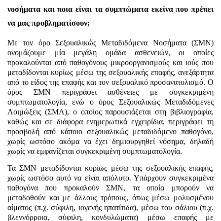
νοσήματα και ποια είναι τα συμπτώματα εκείνα που πρέπει
να μας προβληματίσουν;
Με τον όρο Σεξουαλικώς Μεταδιδόμενα Νοσήματα (ΣΜΝ)
ονομάζουμε μία μεγάλη ομάδα ασθενειών, οι οποίες
προκαλούνται από παθογόνους μικροοργανισμούς και ιούς που
μεταδίδονται κυρίως μέσω της σεξουαλικής επαφής, ανεξάρτητα
από το είδος της επαφής και τον σεξουαλικό προσανατολισμό. Ο
όρος ΣΜΝ περιγράφει ασθένειες με συγκεκριμένη
συμπτωματολογία, ενώ ο όρος Σεξουαλικώς Μεταδιδόμενες
Λοιμώξεις (ΣΜΛ), ο οποίος παρουσιάζεται στη βιβλιογραφία,
καθώς και σε διάφορα ενημερωτικά εγχειρίδια, περιγράφει τη
προσβολή από κάποιο σεξουαλικώς μεταδιδόμενο παθογόνο,
χωρίς ωστόσο ακόμα να έχει δημιουργηθεί νόσημα, δηλαδή
χωρίς να εμφανίζεται συγκεκριμένη συμπτωματολογία.
Τα ΣΜΝ μεταδίδονται κυρίως μέσω της σεξουαλικής επαφής,
χωρίς ωστόσο αυτό να είναι απόλυτο. Υπάρχουν συγκεκριμένα
παθογόνα που προκαλούν ΣΜΝ, τα οποία μπορούν να
μεταδοθούν και με άλλους τρόπους, όπως μέσω μολυσμένου
αίματος (π.χ. σύφιλη, ιογενής ηπατίτιδα), μέσω του σάλιου (π.χ.
βλεννόρροια, σύφιλη, κονδυλώματα) μέσω επαφής με