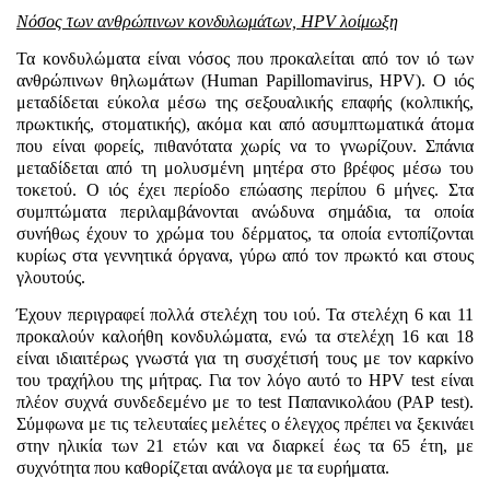
Νόσος των ανθρώπινων κονδυλωμάτων,
HPV
λοίμωξη
Τα κονδυλώματα είναι νόσος που προκαλείται από τον ιό των
ανθρώπινων θηλωμάτων (
Human
Papillomavirus
,
HPV
).
O
ιός
μεταδίδεται εύκολα μέσω της σεξουαλικής επαφής (κολπικής,
πρωκτικής, στοματικής), ακόμα και από ασυμπτωματικά άτομα
που είναι φορείς, πιθανότατα χωρίς να το γνωρίζουν. Σπάνια
μεταδίδεται από τη μολυσμένη μητέρα στο βρέφος μέσω του
τοκετού. Ο ιός έχει περίοδο επώασης περίπου 6 μήνες. Στα
συμπτώματα περιλαμβάνονται ανώδυνα σημάδια, τα οποία
συνήθως έχουν το χρώμα του δέρματος, τα οποία εντοπίζονται
κυρίως στα γεννητικά όργανα, γύρω από τον πρωκτό και στους
γλουτούς.
Έχουν περιγραφεί πολλά στελέχη του ιού. Τα στελέχη 6 και 11
προκαλούν καλοήθη κονδυλώματα, ενώ τα στελέχη 16 και 18
είναι ιδιαιτέρως γνωστά για τη συσχέτισή τους με τον καρκίνο
του τραχήλου της μήτρας. Για τον λόγο αυτό το
HPV
test
είναι
πλέον συχνά συνδεδεμένο με το
test
Παπανικολάου (
PAP
test
).
Σύμφωνα με τις τελευταίες μελέτες ο έλεγχος πρέπει να ξεκινάει
στην ηλικία των 21 ετών και να διαρκεί έως τα 65 έτη, με
συχνότητα που καθορίζεται ανάλογα με τα ευρήματα.